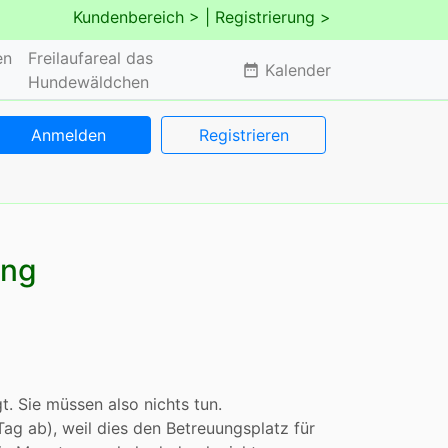
Kundenbereich >
| Registrierung >
en
Freilaufareal das
Kalender
date_range
Hundewäldchen
Anmelden
Registrieren
ung
. Sie müssen also nichts tun.
Tag ab), weil dies den Betreuungsplatz für