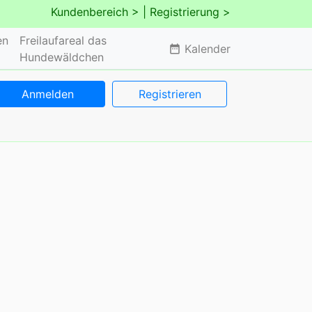
Kundenbereich >
| Registrierung >
en
Freilaufareal das
Kalender
date_range
Hundewäldchen
Anmelden
Registrieren