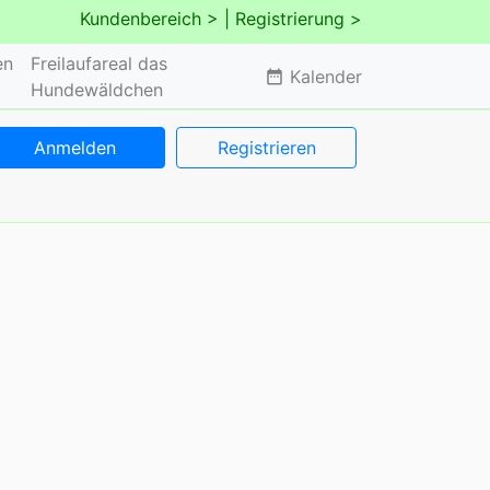
Kundenbereich >
| Registrierung >
en
Freilaufareal das
Kalender
date_range
Hundewäldchen
Anmelden
Registrieren