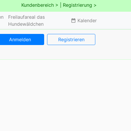
Kundenbereich >
| Registrierung >
en
Freilaufareal das
Kalender
date_range
Hundewäldchen
Anmelden
Registrieren