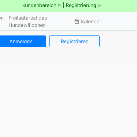
Kundenbereich >
| Registrierung >
en
Freilaufareal das
Kalender
date_range
Hundewäldchen
Anmelden
Registrieren