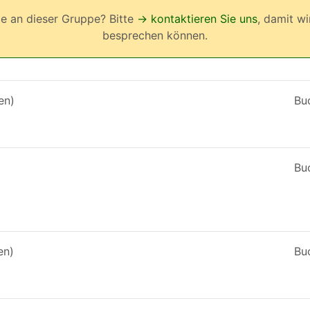
hme an dieser Gruppe? Bitte
→ kontaktieren Sie uns
, damit wi
besprechen können.
en)
Bu
Bu
en)
Bu