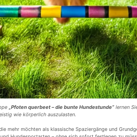
uppe
„Pfoten querbeet – die bunte Hundestunde“
lernen Si
istig wie körperlich auszulasten.
, die mehr möchten als klassische Spaziergänge und Grundge
 und Hundesportarten – ohne sich sofort festlegen zu müss