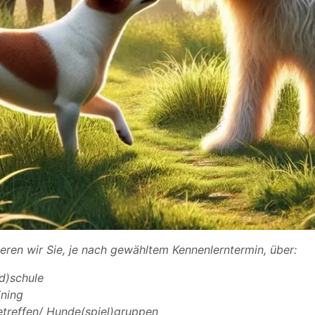
eren wir Sie, je nach gewähltem Kennenlerntermin, über:
d)schule
ining
treffen/ Hunde(spiel)gruppen