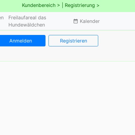
Kundenbereich >
| Registrierung >
en
Freilaufareal das
Kalender
date_range
Hundewäldchen
Anmelden
Registrieren