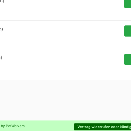
n)
n)
)
d by
PetWorkers
.
Vertrag widerrufen oder kündi